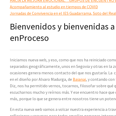
HACIA LA MEJORA EMOCIONAL…GRUPOS DE ENCUENTRO 
Acompañamiento al estudio en tiempos de COVID
Jornadas de Convivencia en el IES Guadarrama, Soto del Rea
Bienvenidos y bienvenidas a
enProceso
Iniciamos nueva web, y eso, como que nos ha reiniciado co
separados geográficamente, unos en Segovia y otras en la z
ocasiones genera menos contacto del que nos gustaría. La
en el diseño por Alvaro Madurga, de
Baianai
, y contando con 
Diz, nos ha permitido vernos, tocarnos, filosofar sobre qué 
escucharnos mucho y reírnos más. Y ese encuentro hace que d
más, porque lo que se genera entre nosotros tiene un potenc
En esta nueva web vamos a volcar nuestra experiencia a tra
reflexiones y recursos para todas aquellas personas interesad