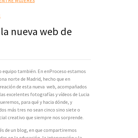
ENTRE MUJERES
l
 la nueva web de
mo equipo también. En enProceso estamos
ona norte de Madrid, hecho que en
 creación de esta nueva web, acompañados
las excelentes fotografías y vídeos de Lucia
queremos, para qué y hacia dónde, y
os más tres no sean cinco sino siete o
ial creativo que siempre nos sorprende.
vés de un blog, en que compartiremos
as en la educación, la intervención y la