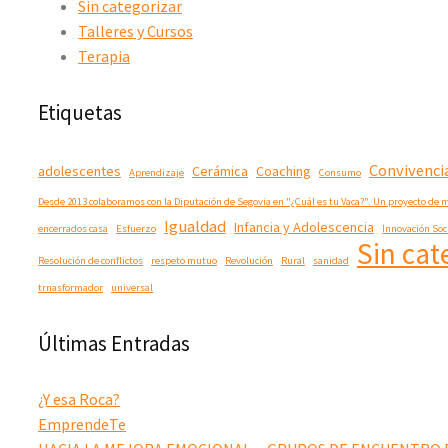
Sin categorizar
Talleres y Cursos
Terapia
Etiquetas
Convivenci
adolescentes
Cerámica
Coaching
Aprendizaje
Consumo
Desde 2013 colaboramos con la Diputación de Segovia en "¿Cuál es tu Vaca?". Un proyecto de
Igualdad
Infancia y Adolescencia
encerrados casa
Esfuerzo
Innovación So
Sin cat
Resolución de conflictos
respeto mutuo
Revolución
Rural
sanidad
trnasformador
universal
Últimas Entradas
¿Y esa Roca?
EmprendeTe