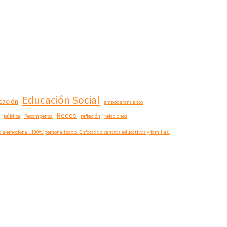
Educación Social
cación
empoderamiento
Redes
pública
Recompensa
reflexión
relaciones
ncia emocional. 100% personalizado. Enfocado a centros educativos y familias.