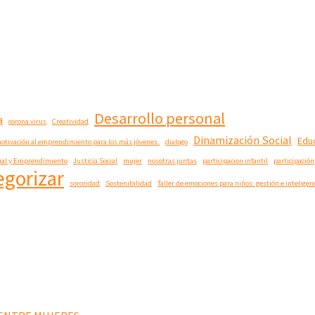
Desarrollo personal
a
corona virus
Creatividad
Dinamización Social
Edu
 motivación al emprendimiento para los más jóvenes.
dialogo
cial y Emprendimiento
Justicia Social
mujer
nosotras juntas
participacion infantil
participación
egorizar
sororidad
Sostenibilidad
Taller de emociones para niños: gestión e intelige