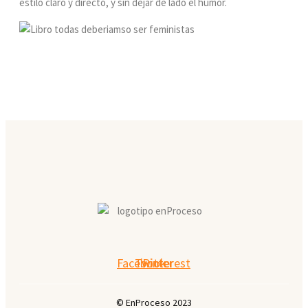
estilo claro y directo, y sin dejar de lado el humor.
Facebook
Twitter
Pinterest
© EnProceso 2023