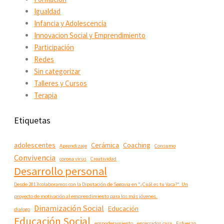
Igualdad
Infancia y Adolescencia
Innovacion Social y Emprendimiento
Participación
Redes
Sin categorizar
Talleres y Cursos
Terapia
Etiquetas
adolescentes
Cerámica
Coaching
Aprendizaje
Consumo
Convivencia
corona virus
Creatividad
Desarrollo personal
Desde 2013 colaboramos con la Diputación de Segovia en "¿Cuál es tu Vaca?". Un
proyecto de motivación al emprendimiento para los más jóvenes.
Dinamización Social
Educación
dialogo
Educación Social
empoderamiento
encerrados casa
Esfuerzo