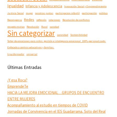
Igualdad
Infancia y Adolescencia
Innovación Social y Emprendimiento
Justicia Social
mujer
nosotras juntas
participacion infantil
participación
pública
Redes
Recompensa
reflexión
relaciones
Resolución de conflictos
respeto mutuo
Revolución
Rural
sanidad
Sin categorizar
sororidad
Sostenibilidad
Taller de emociones para niños: gestión e inteligencia emocional. 100% personalizado.
Enfocado a centros educativos y familias.
trnasformador
universal
Últimas Entradas
¿Y esa Roca?
EmprendeTe
HACIA LA MEJORA EMOCIONAL…GRUPOS DE ENCUENTRO
ENTRE MUJERES
Acompañamiento al estudio en tiempos de COVID
Jornadas de Convivencia en el IES Guadarrama, Soto del Real