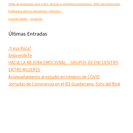
Taller de emociones para niños: gestión e inteligencia emocional. 100% personalizado.
Enfocado a centros educativos y familias.
trnasformador
universal
Últimas Entradas
¿Y esa Roca?
EmprendeTe
HACIA LA MEJORA EMOCIONAL…GRUPOS DE ENCUENTRO
ENTRE MUJERES
Acompañamiento al estudio en tiempos de COVID
Jornadas de Convivencia en el IES Guadarrama, Soto del Real