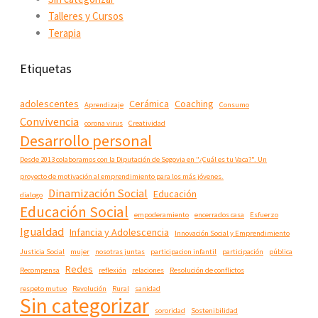
Talleres y Cursos
Terapia
Etiquetas
adolescentes
Cerámica
Coaching
Aprendizaje
Consumo
Convivencia
corona virus
Creatividad
Desarrollo personal
Desde 2013 colaboramos con la Diputación de Segovia en "¿Cuál es tu Vaca?". Un
proyecto de motivación al emprendimiento para los más jóvenes.
Dinamización Social
Educación
dialogo
Educación Social
empoderamiento
encerrados casa
Esfuerzo
Igualdad
Infancia y Adolescencia
Innovación Social y Emprendimiento
Justicia Social
mujer
nosotras juntas
participacion infantil
participación
pública
Redes
Recompensa
reflexión
relaciones
Resolución de conflictos
respeto mutuo
Revolución
Rural
sanidad
Sin categorizar
sororidad
Sostenibilidad