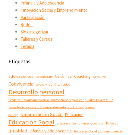
Infancia y Adolescencia
Innovacion Social y Emprendimiento
Participación
Redes
Sin categorizar
Talleres y Cursos
Terapia
Etiquetas
adolescentes
Cerámica
Coaching
Aprendizaje
Consumo
Convivencia
corona virus
Creatividad
Desarrollo personal
Desde 2013 colaboramos con la Diputación de Segovia en "¿Cuál es tu Vaca?". Un
proyecto de motivación al emprendimiento para los más jóvenes.
Dinamización Social
Educación
dialogo
Educación Social
empoderamiento
encerrados casa
Esfuerzo
Igualdad
Infancia y Adolescencia
Innovación Social y Emprendimiento