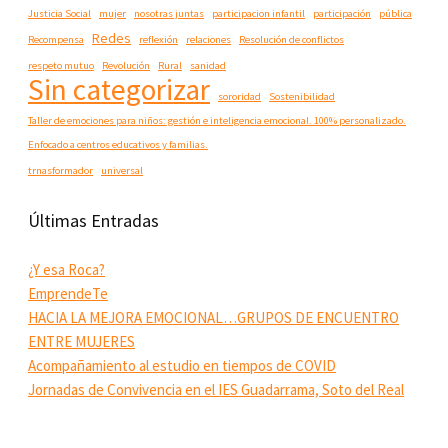
Justicia Social
mujer
nosotras juntas
participacion infantil
participación
pública
Redes
Recompensa
reflexión
relaciones
Resolución de conflictos
respeto mutuo
Revolución
Rural
sanidad
Sin categorizar
sororidad
Sostenibilidad
Taller de emociones para niños: gestión e inteligencia emocional. 100% personalizado.
Enfocado a centros educativos y familias.
trnasformador
universal
Últimas Entradas
¿Y esa Roca?
EmprendeTe
HACIA LA MEJORA EMOCIONAL…GRUPOS DE ENCUENTRO
ENTRE MUJERES
Acompañamiento al estudio en tiempos de COVID
Jornadas de Convivencia en el IES Guadarrama, Soto del Real