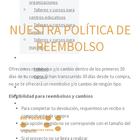
organizaciones
Talleres y cursos para
centros educativos
Talleres y cursos para
NUESTRA POLÍTICA DE
familias
Talleres y cursos para
REEMBOLSO
mayores
CERÁMICA
Ofrecemos reembolso y/o cambio dentro de los primeros 30
Talleres
días de tu compra. Si han transcurrido 30 días desde tu compra,
Cursos
no se te ofrecerá un reembolso y/o cambio de ningún tipo.
IGUALDAD
Elegibilidad para reembolsos y cambios
BLOG
CONTACTO
Para completar tu devolución, requerimos un recibo o
comprobante de compra.
Si la opción elegida no se corresponde con el tamaño del
espacio.
Si el proyecto no se llega a realizar.