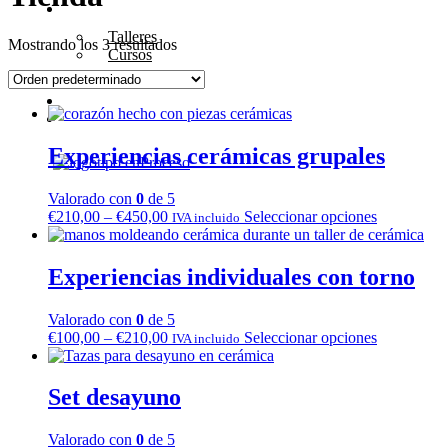
Cerámica
Talleres
Mostrando los 3 resultados
Cursos
Igualdad
BLOG
Contacto
Experiencias cerámicas grupales
X
Valorado con
0
de 5
€
210,00
–
€
450,00
Seleccionar opciones
IVA incluido
Experiencias individuales con torno
Valorado con
0
de 5
€
100,00
–
€
210,00
Seleccionar opciones
IVA incluido
Set desayuno
Valorado con
0
de 5