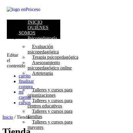
INICIO
QUIÉNES
SOMOS
Psicopedagogía
Evaluación
psicopedagógica
Editar
Terapia psicopedagógica
el
Asesoramiento
contenido
psicopedagógico online
Arteterapia
carrito
finalizar
Talleres y cursos
compra
Talleres y cursos para
mi
organizaciones
cuenta
Talleres y cursos para
cursos
centros educativos
Talleres y cursos para
familias
Inicio
/ Tienda
Talleres y cursos para
mayores
Tienda