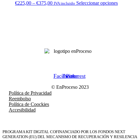
€
225,00
–
€
375,00
Seleccionar opciones
IVA incluido
Facebook
Twitter
Pinterest
© EnProceso 2023
Política de Privacidad
Reembolso
Política de Coockies
Accesibilidad
PROGRAMA KIT DIGITAL COFINANCIADO POR LOS FONDOS NEXT
GENERATION (EU) DEL MECANISMO DE RECUPERACIÓN Y RESILENCIA