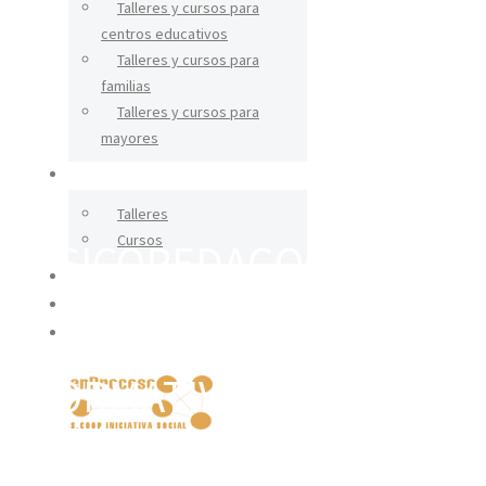
Talleres y cursos para
centros educativos
Talleres y cursos para
familias
Talleres y cursos para
mayores
CERÁMICA
Talleres
Cursos
PSICOPEDAGOGÍA,
IGUALDAD
EDUCACIÓN Y
BLOG
PROCESOS
CONTACTO
FORMATIVOS
SOMOS UNA
X