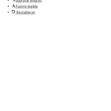
Subrayar enlaces
Fuente legible
Restablecer