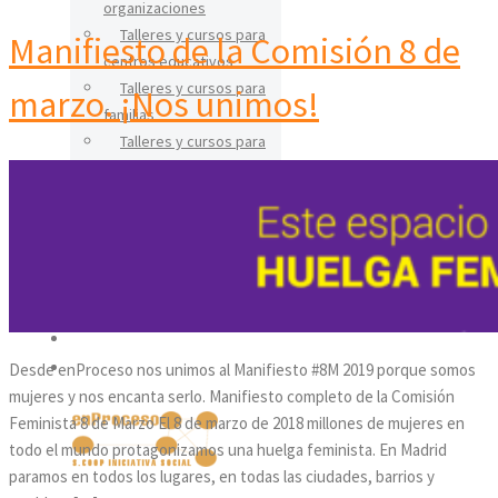
organizaciones
Talleres y cursos para
Manifiesto de la Comisión 8 de
centros educativos
Talleres y cursos para
marzo. ¡Nos unimos!
familias
Talleres y cursos para
mayores
CERÁMICA
Talleres
Cursos
IGUALDAD
BLOG
Desde enProceso nos unimos al Manifiesto #8M 2019 porque somos
CONTACTO
mujeres y nos encanta serlo. Manifiesto completo de la Comisión
Feminista 8 de Marzo El 8 de marzo de 2018 millones de mujeres en
todo el mundo protagonizamos una huelga feminista. En Madrid
paramos en todos los lugares, en todas las ciudades, barrios y