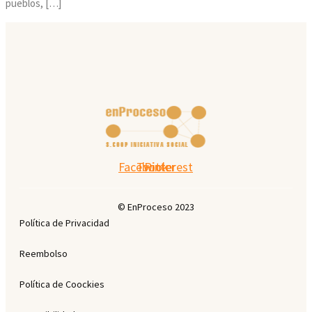
X
pueblos, […]
Facebook
Twitter
Pinterest
© EnProceso 2023
Política de Privacidad
Reembolso
Política de Coockies