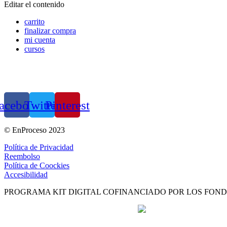
Editar el contenido
carrito
finalizar compra
mi cuenta
cursos
acebook
Twitter
Pinterest
© EnProceso 2023
Política de Privacidad
Reembolso
Política de Coockies
Accesibilidad
PROGRAMA KIT DIGITAL COFINANCIADO POR LOS FOND