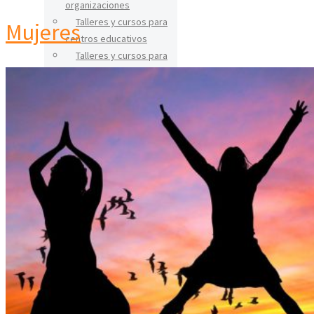
organizaciones
Talleres y cursos para
Mujeres
centros educativos
Talleres y cursos para
familias
Talleres y cursos para
mayores
CERÁMICA
Talleres
Cursos
IGUALDAD
BLOG
CONTACTO