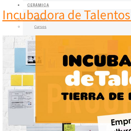
CERÁMICA
Incubadora de Talentos 
Talleres
Cursos
IGUALDAD
BLOG
CONTACTO
X