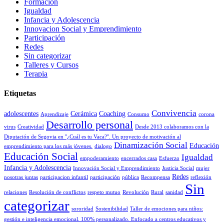
Formación
Igualdad
Infancia y Adolescencia
Innovacion Social y Emprendimiento
Participación
Redes
Sin categorizar
Talleres y Cursos
Terapia
Etiquetas
Convivencia
adolescentes
Cerámica
Coaching
Aprendizaje
Consumo
corona
Desarrollo personal
virus
Creatividad
Desde 2013 colaboramos con la
Diputación de Segovia en "¿Cuál es tu Vaca?". Un proyecto de motivación al
Dinamización Social
Educación
emprendimiento para los más jóvenes.
dialogo
Educación Social
Igualdad
empoderamiento
encerrados casa
Esfuerzo
Infancia y Adolescencia
Innovación Social y Emprendimiento
Justicia Social
mujer
Redes
nosotras juntas
participacion infantil
participación
pública
Recompensa
reflexión
Sin
relaciones
Resolución de conflictos
respeto mutuo
Revolución
Rural
sanidad
categorizar
sororidad
Sostenibilidad
Taller de emociones para niños:
gestión e inteligencia emocional. 100% personalizado. Enfocado a centros educativos y